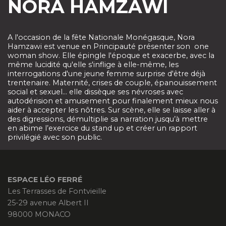
NORA HAMZAWI
A l'occasion de la fête Nationale Monégasque, Nora
Hamzawi est venue en Principauté présenter son one
woman show. Elle épingle l'époque et exacerbe, avec la
même lucidité qu'elle s'inflige à elle-même, les
interrogations d'une jeune femme surprise d'être déjà
trentenaire. Maternité, crises de couple, épanouissement
social et sexuel... elle dissèque ses névroses avec
autodérision et amusement pour finalement mieux nous
aider à accepter les nôtres. Sur scène, elle se laisse aller à
des digressions, démultiplie sa narration jusqu’à mettre
en abime l’exercice du stand up et créer un rapport
privilégié avec son public.
ESPACE LÉO FERRÉ
Les Terrasses de Fontvieille
25-29 avenue Albert II
98000
MONACO