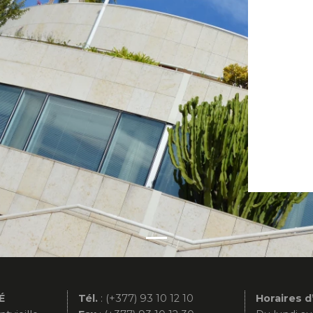
́
Tél.
:
(+377) 93 10 12 10
Horaires d